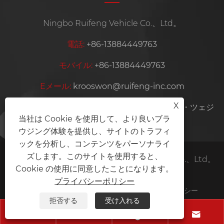
Ningbo Ruifeng Vehicle Co.、Ltd。
電話:
+86-13884449763
モバイル:
+86-13884449763
Eメール:
krooswon@ruifeng-inc.com
X
住所:
リシャン、ディタン産業、ユヤオ、ニンボ・ツェジ
当社は Cookie を使用して、より良いブラ
ョン州、中国
ウジング体験を提供し、サイトのトラフィ
ックを分析し、コンテンツをパーソナライ
ズします。このサイトを使用すると、
Copyright©2025 Ningbo Ruifeng Vehicle Co.、Ltd。
Cookie の使用に同意したことになります。
All Right Reserved。
プライバシーポリシー
Links
Sitemap
RSS
XML
プライバシーポリシー
拒否する
受け入れる



