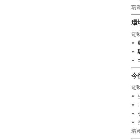
瑞
環
電
今
電
瑞