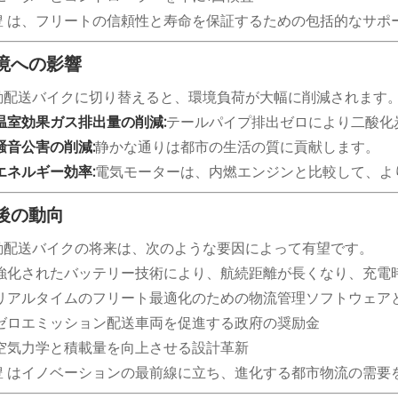
豊 は、フリートの信頼性と寿命を保証するための包括的なサポ
境への影響
動配送バイクに切り替えると、環境負荷が大幅に削減されます
温室効果ガス排出量の削減:
テールパイプ排出ゼロにより二酸化
騒音公害の削減:
静かな通りは都市の生活の質に貢献します。
エネルギー効率:
電気モーターは、内燃エンジンと比較して、よ
後の動向
動配送バイクの将来は、次のような要因によって有望です。
強化されたバッテリー技術により、航続距離が長くなり、充電
リアルタイムのフリート最適化のための物流管理ソフトウェア
ゼロエミッション配送車両を促進する政府の奨励金
空気力学と積載量を向上させる設計革新
豊 はイノベーションの最前線に立ち、進化する都市物流の需要