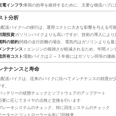
充電インフラ:
車両の効率を維持するために、主要な物流ハブに
スト分析
動配送バイクへの移行は、運用コストに大きな影響を与える可
初期投資:
ガソリンバイクよりも高いですが、技術の導入により
燃料の節約:
同様の走行距離の場合、電気代はガソリンよりも最大 
メンテナンス：
エンジンの複雑さが軽減されるため、年間メン
総所有コスト:
電動バイクは 2 ～ 3 年後にはガソリン同等の
ンテナンスと寿命
動配送バイクは、従来のバイクに比べてメンテナンスの頻度が少
です。
バッテリーの状態チェックとソフトウェアのアップデート
必要に応じてタイヤの点検と交換を行います
ブレーキシステムのチェック、特に回生システムのチェック
モーターとコントローラーを年に1回検査