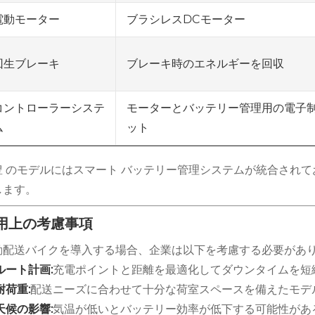
ブラシレスDCモーター
電動モーター
ブレーキ時のエネルギーを回収
回生ブレーキ
モーターとバッテリー管理用の電子
コントローラーシステ
ット
ム
豊 のモデルにはスマート バッテリー管理システムが統合され
します。
用上の考慮事項
動配送バイクを導入する場合、企業は以下を考慮する必要があ
ルート計画:
充電ポイントと距離を最適化してダウンタイムを短
耐荷重:
配送ニーズに合わせて十分な荷室スペースを備えたモデ
天候の影響:
気温が低いとバッテリー効率が低下する可能性があ