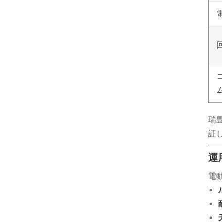
瑞
証
運
電