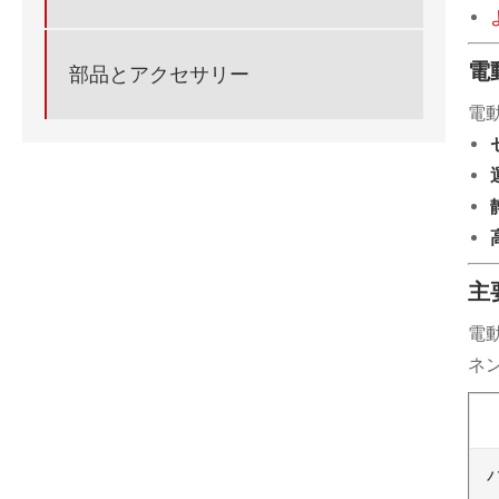
電
部品とアクセサリー
電
主
電
ネ