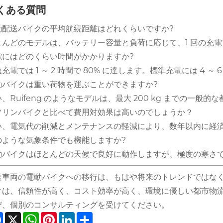
くある質問
動配送バイクの平均航続距離はどれくらいですか?
んどのモデルは、バッテリー容量と負荷に応じて、1 回の充電で 6
電にはどのくらい時間がかかりますか?
充電では 1 ～ 2 時間で 80% に達します。標準充電には 4 
動バイクは重い荷物を運ぶことができますか?
、Ruifeng のようなモデルは、最大 200 kg までの一
ソリンバイクと比べて費用対効果は高いのでしょうか？
い、電気代の削減とメンテナンスの軽減により、数年以内に経
のような気象条件でも機能しますか?
動バイクはほとんどの天候で良好に動作しますが、極度の寒さ
送車両の電動バイクへの移行は、もはや将来のトレンドではな
クは、信頼性が高く、コスト効率が高く、環境に優しい都市物
び、個別のコンサルティングを受けてください。
Facebook
X
WhatsApp
Pinterest
LinkedIn
Share