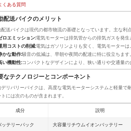
よくある質問
動配送バイクのメリット
動配送バイクは現代の都市物流の基礎となっています。主な利
ゼロエミッション:
電気モーターは排気管からの排気ガスを発生
運用コストの削減:
電気はガソリンよりも安く、電気モーターは
静かな動作:
騒音の低減は、早朝や夜間の配達に特に役立ちます
高い機動性:
コンパクトなデザインにより、狭い通りや交通量の
要なテクノロジーとコンポーネント
動デリバリーバイクは、高度な電気モーターシステムと軽量で
ントには次のものが含まれます。
成分
説明
大容量リチウムイオンバッテリー
バッテリーパック