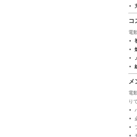
コ
電
メ
電
り