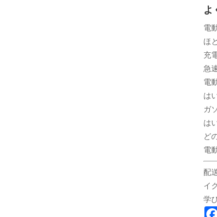
よ
電
ほと
充
急速
電
はい
ガ
は
ど
電
配
イ
学